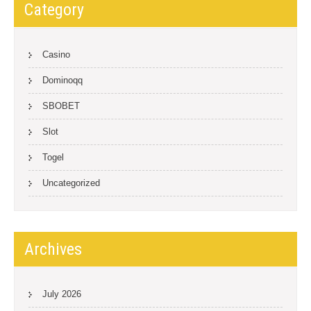
Category
Casino
Dominoqq
SBOBET
Slot
Togel
Uncategorized
Archives
July 2026