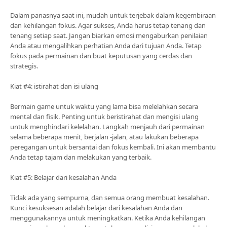
Dalam panasnya saat ini, mudah untuk terjebak dalam kegembiraan
dan kehilangan fokus. Agar sukses, Anda harus tetap tenang dan
tenang setiap saat. Jangan biarkan emosi mengaburkan penilaian
Anda atau mengalihkan perhatian Anda dari tujuan Anda. Tetap
fokus pada permainan dan buat keputusan yang cerdas dan
strategis.
Kiat #4: istirahat dan isi ulang
Bermain game untuk waktu yang lama bisa melelahkan secara
mental dan fisik. Penting untuk beristirahat dan mengisi ulang
untuk menghindari kelelahan. Langkah menjauh dari permainan
selama beberapa menit, berjalan -jalan, atau lakukan beberapa
peregangan untuk bersantai dan fokus kembali. Ini akan membantu
Anda tetap tajam dan melakukan yang terbaik.
Kiat #5: Belajar dari kesalahan Anda
Tidak ada yang sempurna, dan semua orang membuat kesalahan.
Kunci kesuksesan adalah belajar dari kesalahan Anda dan
menggunakannya untuk meningkatkan. Ketika Anda kehilangan