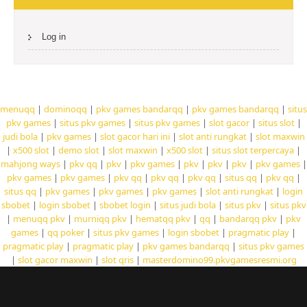
Log in
menuqq
|
dominoqq
|
pkv games bandarqq
|
pkv games bandarqq
|
situs
pkv games
|
situs pkv games
|
situs pkv games
|
slot gacor
|
situs slot
|
judi bola
|
pkv games
|
slot gacor hari ini
|
slot anti rungkat
|
slot maxwin
|
x500 slot
|
demo slot
|
slot maxwin
|
x500 slot
|
situs slot terpercaya
|
mahjong ways
|
pkv qq
|
pkv
|
pkv games
|
pkv
|
pkv
|
pkv
|
pkv games
|
pkv games
|
pkv games
|
pkv qq
|
pkv qq
|
pkv qq
|
situs qq
|
pkv qq
|
situs qq
|
pkv games
|
pkv games
|
pkv games
|
slot anti rungkat
|
login
sbobet
|
login sbobet
|
sbobet login
|
situs judi bola
|
situs pkv
|
situs pkv
|
menuqq pkv
|
murniqq pkv
|
hematqq pkv
|
qq
|
bandarqq pkv
|
pkv
games
|
qq poker
|
situs pkv games
|
login sbobet
|
pragmatic play
|
pragmatic play
|
pragmatic play
|
pkv games bandarqq
|
situs pkv games
|
slot gacor maxwin
|
slot qris
|
masterdomino99.pkvgamesresmi.org