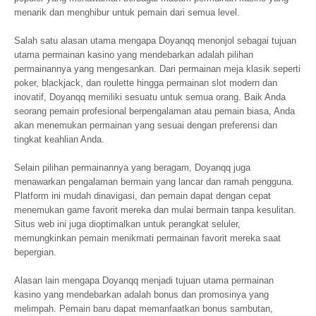
menarik dan menghibur untuk pemain dari semua level.
Salah satu alasan utama mengapa Doyanqq menonjol sebagai tujuan
utama permainan kasino yang mendebarkan adalah pilihan
permainannya yang mengesankan. Dari permainan meja klasik seperti
poker, blackjack, dan roulette hingga permainan slot modern dan
inovatif, Doyanqq memiliki sesuatu untuk semua orang. Baik Anda
seorang pemain profesional berpengalaman atau pemain biasa, Anda
akan menemukan permainan yang sesuai dengan preferensi dan
tingkat keahlian Anda.
Selain pilihan permainannya yang beragam, Doyanqq juga
menawarkan pengalaman bermain yang lancar dan ramah pengguna.
Platform ini mudah dinavigasi, dan pemain dapat dengan cepat
menemukan game favorit mereka dan mulai bermain tanpa kesulitan.
Situs web ini juga dioptimalkan untuk perangkat seluler,
memungkinkan pemain menikmati permainan favorit mereka saat
bepergian.
Alasan lain mengapa Doyanqq menjadi tujuan utama permainan
kasino yang mendebarkan adalah bonus dan promosinya yang
melimpah. Pemain baru dapat memanfaatkan bonus sambutan,