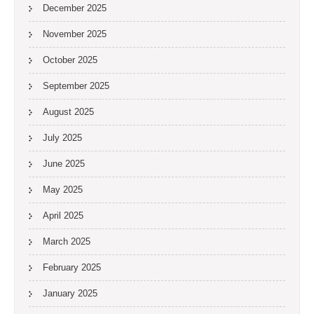
December 2025
November 2025
October 2025
September 2025
August 2025
July 2025
June 2025
May 2025
April 2025
March 2025
February 2025
January 2025