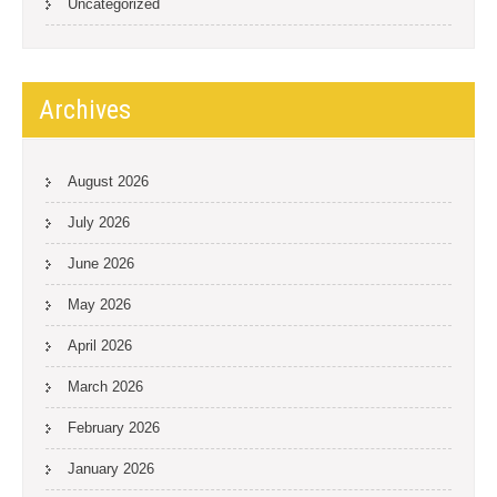
Uncategorized
Archives
August 2026
July 2026
June 2026
May 2026
April 2026
March 2026
February 2026
January 2026