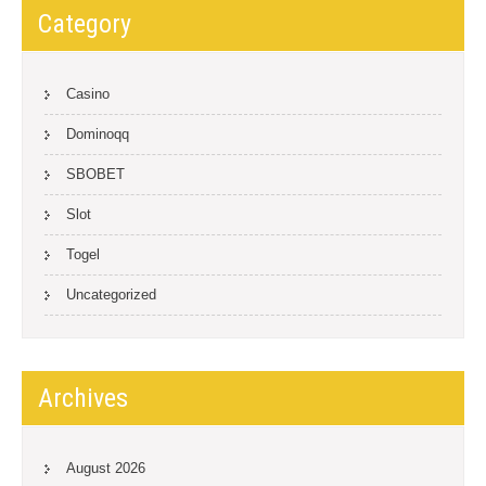
Category
Casino
Dominoqq
SBOBET
Slot
Togel
Uncategorized
Archives
August 2026