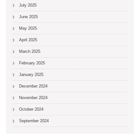
July 2025
June 2025
May 2025
April 2025
March 2025
February 2025
January 2025
December 2024
November 2024
October 2024
September 2024