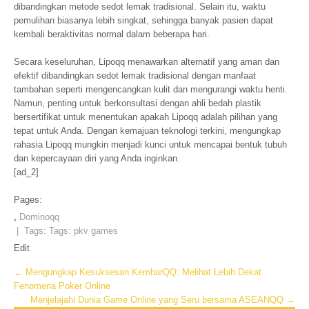
dibandingkan metode sedot lemak tradisional. Selain itu, waktu
pemulihan biasanya lebih singkat, sehingga banyak pasien dapat
kembali beraktivitas normal dalam beberapa hari.
Secara keseluruhan, Lipoqq menawarkan alternatif yang aman dan
efektif dibandingkan sedot lemak tradisional dengan manfaat
tambahan seperti mengencangkan kulit dan mengurangi waktu henti.
Namun, penting untuk berkonsultasi dengan ahli bedah plastik
bersertifikat untuk menentukan apakah Lipoqq adalah pilihan yang
tepat untuk Anda. Dengan kemajuan teknologi terkini, mengungkap
rahasia Lipoqq mungkin menjadi kunci untuk mencapai bentuk tubuh
dan kepercayaan diri yang Anda inginkan.
[ad_2]
Pages:
,
Dominoqq
| Tags: Tags:
pkv games
Edit
Post
←
Mengungkap Kesuksesan KembarQQ: Melihat Lebih Dekat
Fenomena Poker Online
navigation
Menjelajahi Dunia Game Online yang Seru bersama ASEANQQ
→