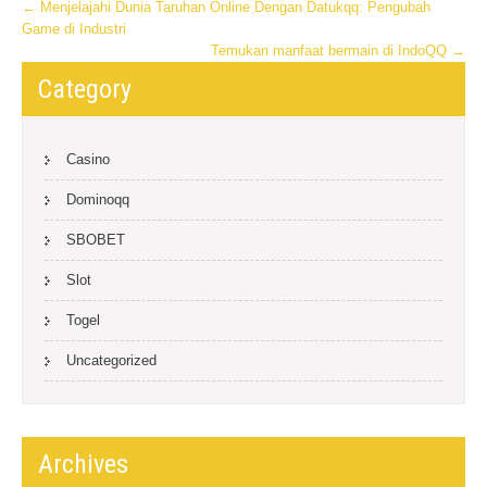
Post
←
Menjelajahi Dunia Taruhan Online Dengan Datukqq: Pengubah
Game di Industri
navigation
Temukan manfaat bermain di IndoQQ
→
Category
Casino
Dominoqq
SBOBET
Slot
Togel
Uncategorized
Archives