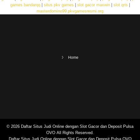
games bandarqq
|
situs pkv games
|
slot gacor maxwin
|
slot qris
|
masterdomino99.pkvgamesresmi.org
Home
© 2026 Daftar Situs Judi Online dengan Slot Gacor dan Deposit Pulsa
OVO All Rights Reserved.
Daftar Situs Judi Online dengan Slot Gacor dan Deposit Pulsa OVO