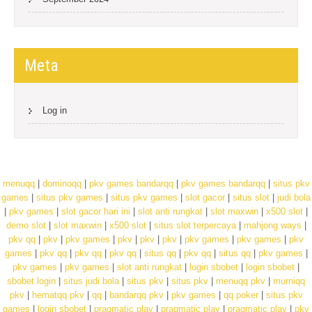
Meta
Log in
menuqq
|
dominoqq
|
pkv games bandarqq
|
pkv games bandarqq
|
situs pkv
games
|
situs pkv games
|
situs pkv games
|
slot gacor
|
situs slot
|
judi bola
|
pkv games
|
slot gacor hari ini
|
slot anti rungkat
|
slot maxwin
|
x500 slot
|
demo slot
|
slot maxwin
|
x500 slot
|
situs slot terpercaya
|
mahjong ways
|
pkv qq
|
pkv
|
pkv games
|
pkv
|
pkv
|
pkv
|
pkv games
|
pkv games
|
pkv
games
|
pkv qq
|
pkv qq
|
pkv qq
|
situs qq
|
pkv qq
|
situs qq
|
pkv games
|
pkv games
|
pkv games
|
slot anti rungkat
|
login sbobet
|
login sbobet
|
sbobet login
|
situs judi bola
|
situs pkv
|
situs pkv
|
menuqq pkv
|
murniqq
pkv
|
hematqq pkv
|
qq
|
bandarqq pkv
|
pkv games
|
qq poker
|
situs pkv
games
|
login sbobet
|
pragmatic play
|
pragmatic play
|
pragmatic play
|
pkv