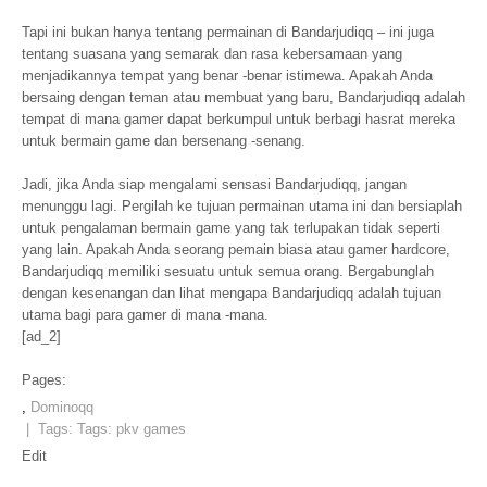
Tapi ini bukan hanya tentang permainan di Bandarjudiqq – ini juga
tentang suasana yang semarak dan rasa kebersamaan yang
menjadikannya tempat yang benar -benar istimewa. Apakah Anda
bersaing dengan teman atau membuat yang baru, Bandarjudiqq adalah
tempat di mana gamer dapat berkumpul untuk berbagi hasrat mereka
untuk bermain game dan bersenang -senang.
Jadi, jika Anda siap mengalami sensasi Bandarjudiqq, jangan
menunggu lagi. Pergilah ke tujuan permainan utama ini dan bersiaplah
untuk pengalaman bermain game yang tak terlupakan tidak seperti
yang lain. Apakah Anda seorang pemain biasa atau gamer hardcore,
Bandarjudiqq memiliki sesuatu untuk semua orang. Bergabunglah
dengan kesenangan dan lihat mengapa Bandarjudiqq adalah tujuan
utama bagi para gamer di mana -mana.
[ad_2]
Pages:
,
Dominoqq
| Tags: Tags:
pkv games
Edit