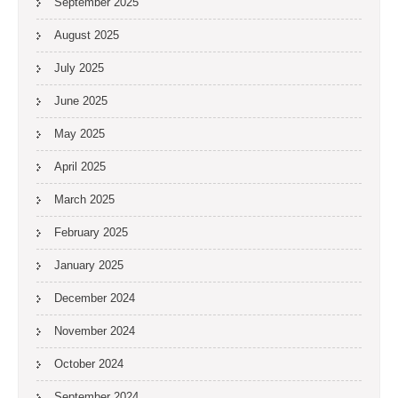
September 2025
August 2025
July 2025
June 2025
May 2025
April 2025
March 2025
February 2025
January 2025
December 2024
November 2024
October 2024
September 2024