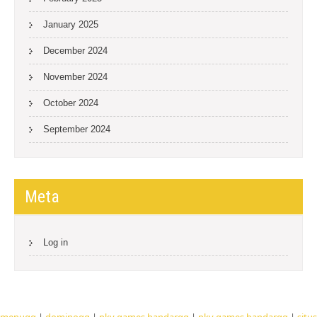
January 2025
December 2024
November 2024
October 2024
September 2024
Meta
Log in