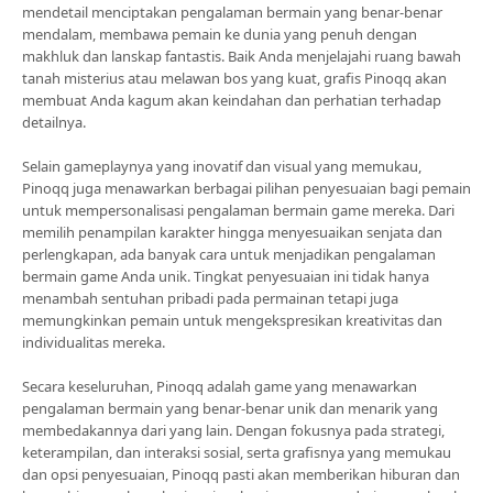
mendetail menciptakan pengalaman bermain yang benar-benar
mendalam, membawa pemain ke dunia yang penuh dengan
makhluk dan lanskap fantastis. Baik Anda menjelajahi ruang bawah
tanah misterius atau melawan bos yang kuat, grafis Pinoqq akan
membuat Anda kagum akan keindahan dan perhatian terhadap
detailnya.
Selain gameplaynya yang inovatif dan visual yang memukau,
Pinoqq juga menawarkan berbagai pilihan penyesuaian bagi pemain
untuk mempersonalisasi pengalaman bermain game mereka. Dari
memilih penampilan karakter hingga menyesuaikan senjata dan
perlengkapan, ada banyak cara untuk menjadikan pengalaman
bermain game Anda unik. Tingkat penyesuaian ini tidak hanya
menambah sentuhan pribadi pada permainan tetapi juga
memungkinkan pemain untuk mengekspresikan kreativitas dan
individualitas mereka.
Secara keseluruhan, Pinoqq adalah game yang menawarkan
pengalaman bermain yang benar-benar unik dan menarik yang
membedakannya dari yang lain. Dengan fokusnya pada strategi,
keterampilan, dan interaksi sosial, serta grafisnya yang memukau
dan opsi penyesuaian, Pinoqq pasti akan memberikan hiburan dan